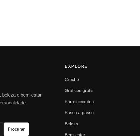
EXPLORE
Crochê
Gráficos grátis
o, beleza e bem-estar
Para iniciantes
personalidade.
Passo a passo
Beleza
Procurar
Bem-estar