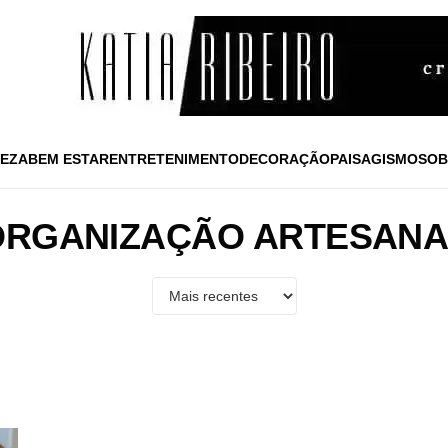
EZA
BEM ESTAR
ENTRETENIMENTO
DECORAÇÃO
PAISAGISMO
SOB
ORGANIZAÇÃO ARTESANA