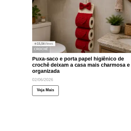
15,5k
Views
◉
CROCHÊ
Puxa-saco e porta papel higiênico de
crochê deixam a casa mais charmosa e
organizada
02/06/2026
Veja Mais