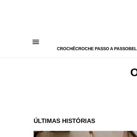
Pular
para
o
conteúdo
CROCHÊ
CROCHE PASSO A PASSO
BEL
ÚLTIMAS HISTÓRIAS