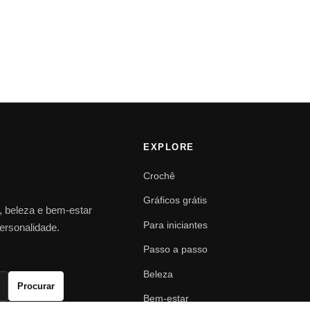
EXPLORE
Crochê
Gráficos grátis
o, beleza e bem-estar
Para iniciantes
personalidade.
Passo a passo
Beleza
Procurar
Bem-estar