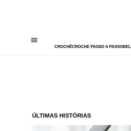
Pular
para
o
conteúdo
CROCHÊ
CROCHE PASSO A PASSO
BEL
ÚLTIMAS HISTÓRIAS