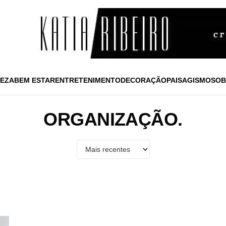
EZA
BEM ESTAR
ENTRETENIMENTO
DECORAÇÃO
PAISAGISMO
SOB
ORGANIZAÇÃO.