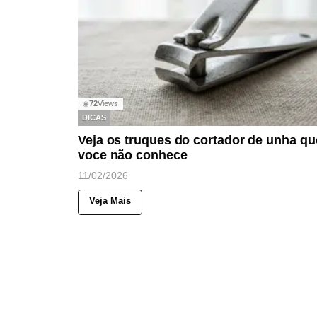
72
Views
◉
DICAS
Veja os truques do cortador de unha qu
voce não conhece
11/02/2026
Veja Mais