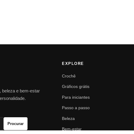
EXPLORE
Crochê
Gráficos grátis
o, beleza e bem-estar
Para iniciantes
personalidade.
Passo a passo
Beleza
Procurar
Bem-estar