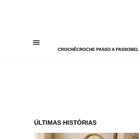
Pular
para
o
conteúdo
CROCHÊ
CROCHE PASSO A PASSO
BEL
ÚLTIMAS HISTÓRIAS