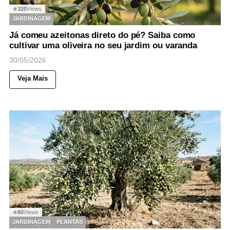
320
Views
◉
JARDINAGEM
Já comeu azeitonas direto do pé? Saiba como
cultivar uma oliveira no seu jardim ou varanda
30/05/2026
Veja Mais
80
Views
◉
JARDINAGEM
PLANTAS