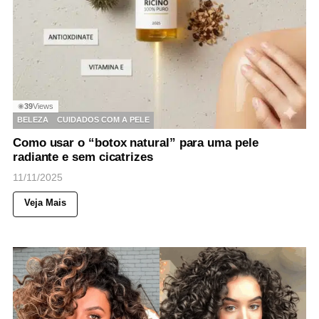
39
Views
◉
BELEZA
CUIDADOS COM A PELE
Como usar o “botox natural” para uma pele
radiante e sem cicatrizes
11/11/2025
Veja Mais