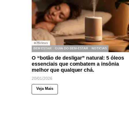
75
Views
◉
BEM ESTAR
GUIA DO BEM-ESTAR
NOTICIAS
O “botão de desligar” natural: 5 óleos
essenciais que combatem a insônia
melhor que qualquer chá.
20/01/2026
Veja Mais