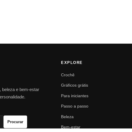
EXPLORE
Crochê
Gráficos grátis
o, beleza e bem-estar
Para iniciantes
personalidade.
Passo a passo
Beleza
Procurar
Bem-estar