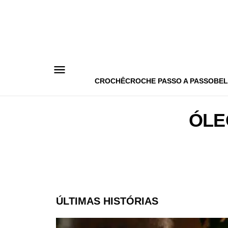
Pular
para
o
conteúdo
CROCHÊ
CROCHE PASSO A PASSO
BEL
ÓLE
ÚLTIMAS HISTÓRIAS