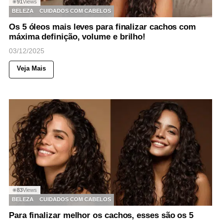
91
Views
◉
BELEZA
CUIDADOS COM CABELOS
Os 5 óleos mais leves para finalizar cachos com
máxima definição, volume e brilho!
03/12/2025
Veja Mais
83
Views
◉
BELEZA
CUIDADOS COM CABELOS
Para finalizar melhor os cachos, esses são os 5