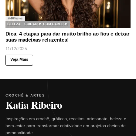
46
Views
◉
BELEZA
CUIDADOS COM CABELOS
Dica: 4 etapas para dar muito brilho ao fios e deixar
suas madeixas reluzentes!
11/12/2025
Veja Mais
CROCHÊ & ARTES
Katia Ribeiro
Inspirações em crochê, gráficos, receitas, artesanato, beleza e
bem-estar para transformar criatividade em projetos cheios de
personalidade.