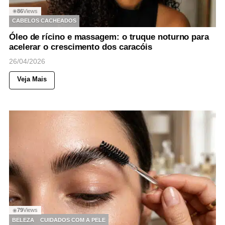
86
Views
◉
CABELOS CACHEADOS
Óleo de rícino e massagem: o truque noturno para
acelerar o crescimento dos caracóis
26/04/2026
Veja Mais
79
Views
◉
BELEZA
CUIDADOS COM A PELE