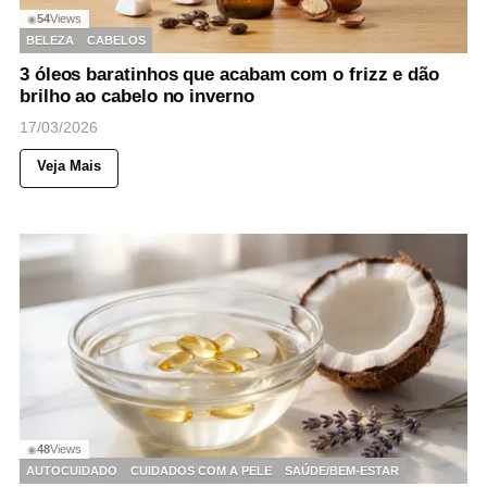
54
Views
◉
BELEZA
CABELOS
3 óleos baratinhos que acabam com o frizz e dão
brilho ao cabelo no inverno
17/03/2026
Veja Mais
48
Views
◉
AUTOCUIDADO
CUIDADOS COM A PELE
SAÚDE/BEM-ESTAR