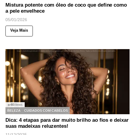
Mistura potente com óleo de coco que define como
a pele envelhece
05/01/2026
Veja Mais
46
Views
◉
BELEZA
CUIDADOS COM CABELOS
Dica: 4 etapas para dar muito brilho ao fios e deixar
suas madeixas reluzentes!
11/12/2025