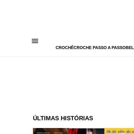
Pular
para
o
conteúdo
CROCHÊ
CROCHE PASSO A PASSO
BEL
ÚLTIMAS HISTÓRIAS