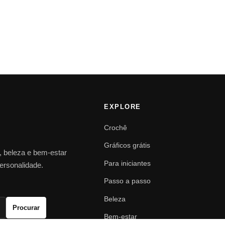
EXPLORE
Crochê
Gráficos grátis
o, beleza e bem-estar
Para iniciantes
personalidade.
Passo a passo
Beleza
Procurar
Bem-estar