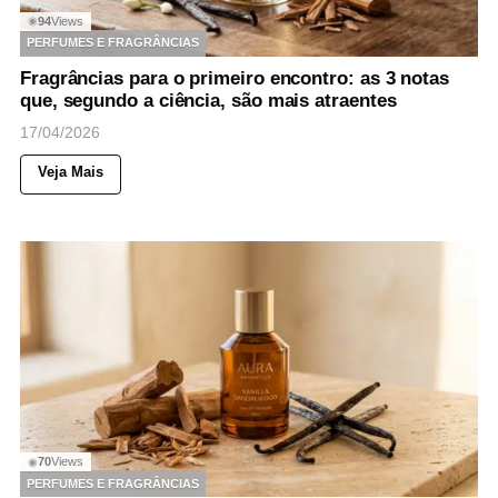
94
Views
◉
PERFUMES E FRAGRÂNCIAS
Fragrâncias para o primeiro encontro: as 3 notas
que, segundo a ciência, são mais atraentes
17/04/2026
Veja Mais
70
Views
◉
PERFUMES E FRAGRÂNCIAS