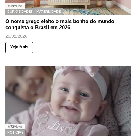
44
Views
◉
CURIOSIDADES
MATERNIDADE
O nome grego eleito o mais bonito do mundo
conquista o Brasil em 2026
26/02/2026
Veja Mais
72
Views
◉
NOTICIAS