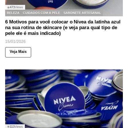
473
Views
◉
BELEZA
CUIDADOS COM A PELE
SABONETE ARTESANAL
6 Motivos para você colocar o Nivea da latinha azul
na sua rotina de skincare (e veja para qual tipo de
pele ele é mais indicado)
15/01/2026
Veja Mais
113
Views
◉