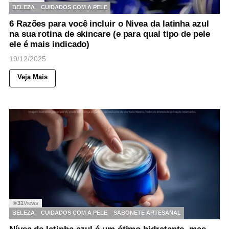
BELEZA
CUIDADOS COM A PELE
6 Razões para você incluir o Nivea da latinha azul
na sua rotina de skincare (e para qual tipo de pele
ele é mais indicado)
19/12/2025
Veja Mais
31
Views
◉
BELEZA
CUIDADOS COM A PELE
SABONETE ARTESANAL