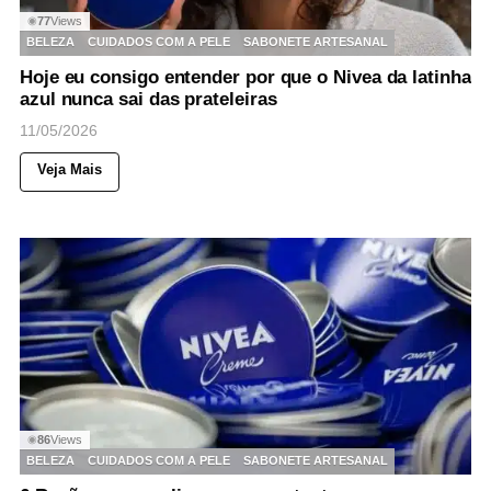
77
Views
◉
BELEZA
CUIDADOS COM A PELE
SABONETE ARTESANAL
Hoje eu consigo entender por que o Nivea da latinha
azul nunca sai das prateleiras
11/05/2026
Veja Mais
86
Views
◉
BELEZA
CUIDADOS COM A PELE
SABONETE ARTESANAL