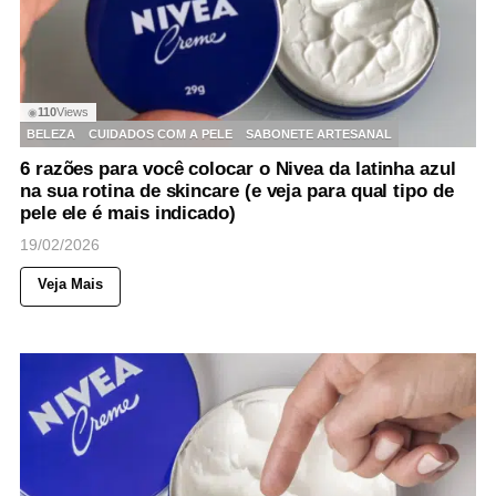
110
Views
◉
BELEZA
CUIDADOS COM A PELE
SABONETE ARTESANAL
6 razões para você colocar o Nivea da latinha azul
na sua rotina de skincare (e veja para qual tipo de
pele ele é mais indicado)
19/02/2026
Veja Mais