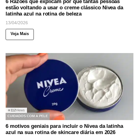
6 Razões que explicam por que tantas pessoas
estão voltando a usar o creme clássico Nivea da
latinha azul na rotina de beleza
13/04/2026
Veja Mais
112
Views
◉
CUIDADOS COM A PELE
6 motivos geniais para incluir o Nivea da latinha
azul na sua rotina de skincare diária em 2026