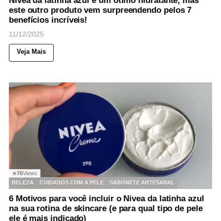
Nívea da latinha azul é um ótimo hidratante, mas
este outro produto vem surpreendendo pelos 7
benefícios incríveis!
11/12/2025
Veja Mais
76
Views
◉
BELEZA
CUIDADOS COM A PELE
SABONETE ARTESANAL
6 Motivos para você incluir o Nivea da latinha azul
na sua rotina de skincare (e para qual tipo de pele
ele é mais indicado)