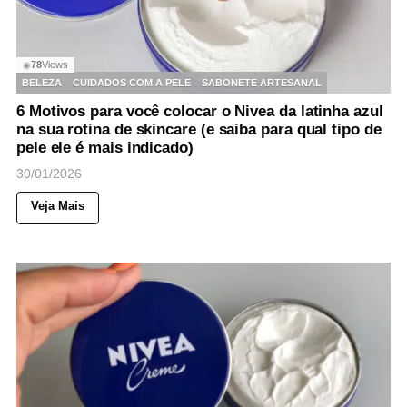
78
Views
◉
BELEZA
CUIDADOS COM A PELE
SABONETE ARTESANAL
6 Motivos para você colocar o Nivea da latinha azul
na sua rotina de skincare (e saiba para qual tipo de
pele ele é mais indicado)
30/01/2026
Veja Mais