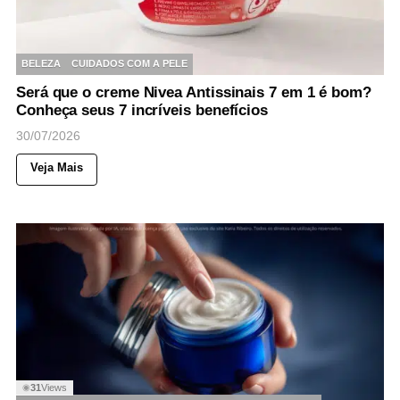
BELEZA
CUIDADOS COM A PELE
Será que o creme Nivea Antissinais 7 em 1 é bom?
Conheça seus 7 incríveis benefícios
30/07/2026
Veja Mais
31
Views
◉