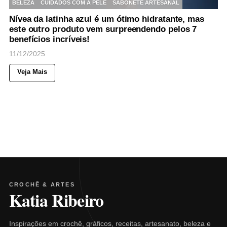
BELEZA
CUIDADOS COM A PELE
SABONETE ARTESANAL
Nívea da latinha azul é um ótimo hidratante, mas
este outro produto vem surpreendendo pelos 7
benefícios incríveis!
11/12/2025
Veja Mais
CROCHÊ & ARTES
Katia Ribeiro
Inspirações em crochê, gráficos, receitas, artesanato, beleza e