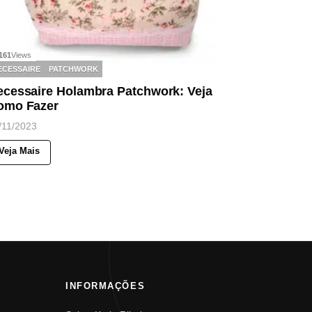
161
Views
ECESSAIRE
PATCHWORK
ecessaire Holambra Patchwork: Veja
omo Fazer
/11/2023
Veja Mais
INFORMAÇÕES