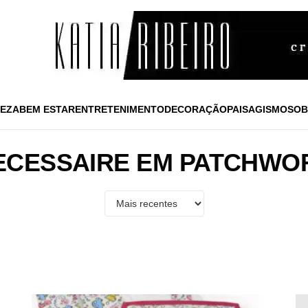
EZA
BEM ESTAR
ENTRETENIMENTO
DECORAÇÃO
PAISAGISMO
SOB
ECESSAIRE EM PATCHWO