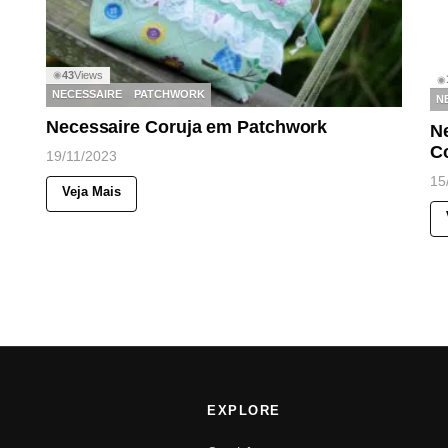
43
Views
◉
◉
NECESSAIRE
PATCHWORK
N
Necessaire Coruja em Patchwork
N
C
19/11/2023
15
Veja Mais
EXPLORE