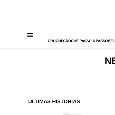
Pular
para
o
conteúdo
CROCHÊ
CROCHE PASSO A PASSO
BEL
N
ÚLTIMAS HISTÓRIAS