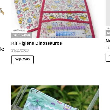
◉
64
Views
◉
N
PATCHWORK
N
Kit Higiene Dinossauros
21
k:
23/11/2023
Veja Mais