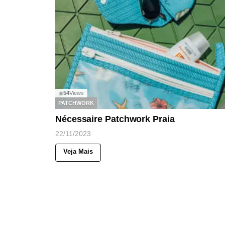
54
Views
◉
PATCHWORK
Nécessaire Patchwork Praia
22/11/2023
Veja Mais