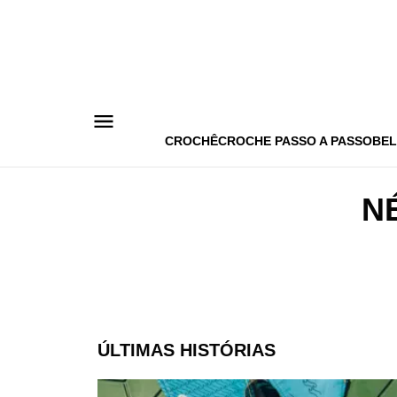
Pular
para
o
conteúdo
CROCHÊ
CROCHE PASSO A PASSO
BEL
N
ÚLTIMAS HISTÓRIAS