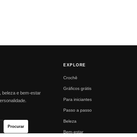
EXPLORE
Crochê
Gráficos grátis
o, beleza e bem-estar
Para iniciantes
personalidade.
Passo a passo
Beleza
Procurar
Bem-estar