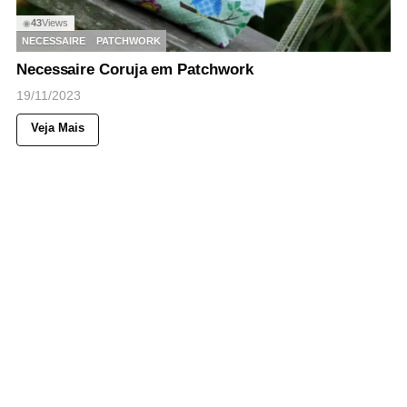
43
Views
◉
NECESSAIRE
PATCHWORK
Necessaire Coruja em Patchwork
19/11/2023
Veja Mais