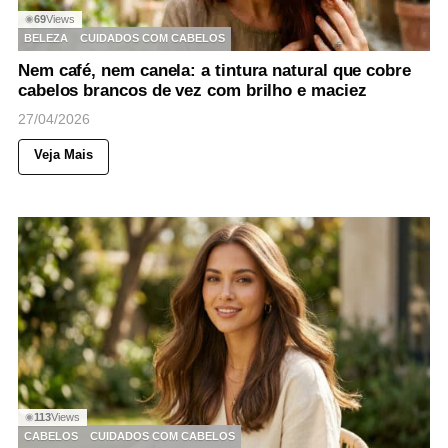
69
Views
◉
BELEZA
CUIDADOS COM CABELOS
Nem café, nem canela: a tintura natural que cobre
cabelos brancos de vez com brilho e maciez
27/04/2026
Veja Mais
113
Views
◉
CABELOS
CUIDADOS COM CABELOS