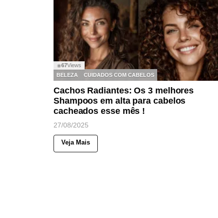
67
Views
◉
BELEZA
CUIDADOS COM CABELOS
Cachos Radiantes: Os 3 melhores
Shampoos em alta para cabelos
cacheados esse mês !
27/08/2025
Veja Mais