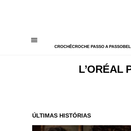
Pular
para
o
conteúdo
CROCHÊ
CROCHE PASSO A PASSO
BEL
L’ORÉAL 
ÚLTIMAS HISTÓRIAS