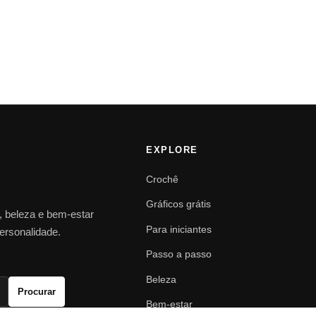
EXPLORE
Crochê
Gráficos grátis
o, beleza e bem-estar
Para iniciantes
personalidade.
Passo a passo
Beleza
Procurar
Bem-estar