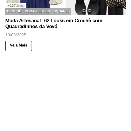
120
Views
◉
CROCHÊ
MODA & ESTILO
SQUARES
Moda Artesanal: 62 Looks em Crochê com
Quadradinhos da Vovó
19/06/2025
Veja Mais