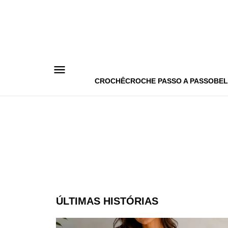
Pular
para
o
conteúdo
CROCHÊ
CROCHE PASSO A PASSO
BEL
ÚLTIMAS HISTÓRIAS