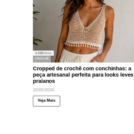
168
Views
◉
CROCHÊ
Cropped de crochê com conchinhas: a
peça artesanal perfeita para looks leves
praianos
20/05/2026
Veja Mais