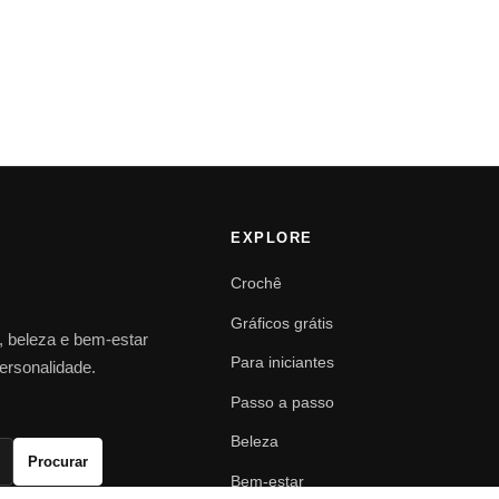
EXPLORE
Crochê
Gráficos grátis
o, beleza e bem-estar
Para iniciantes
personalidade.
Passo a passo
Beleza
Procurar
Bem-estar