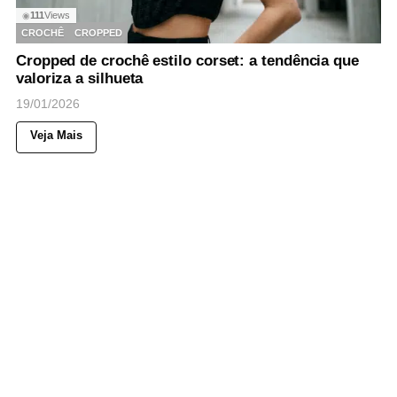
111
Views
◉
CROCHÊ
CROPPED
Cropped de crochê estilo corset: a tendência que
valoriza a silhueta
19/01/2026
Veja Mais