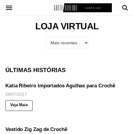
Pular
para
o
conteúdo
LOJA VIRTUAL
ÚLTIMAS HISTÓRIAS
31
Views
◉
NOTICIAS
Katia Ribeiro Importados Agulhas para Crochê
28/07/2017
Veja Mais
53
Views
◉
NOTICIAS
Vestido Zig Zag de Crochê