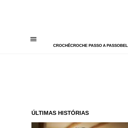
Pular
para
o
conteúdo
CROCHÊ
CROCHE PASSO A PASSO
BEL
ÚLTIMAS HISTÓRIAS