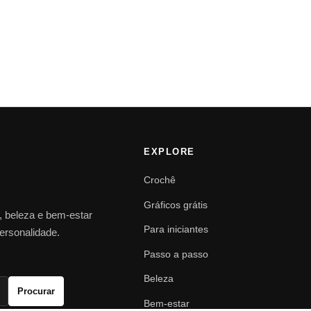
EXPLORE
Crochê
Gráficos grátis
o, beleza e bem-estar
Para iniciantes
personalidade.
Passo a passo
Beleza
Procurar
Bem-estar