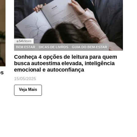
54
Views
◉
BEM ESTAR
DICAS DE LIVROS
GUIA DO BEM-ESTAR
Conheça 4 opções de leitura para quem
busca autoestima elevada, inteligência
emocional e autoconfiança
os
15/05/2025
Veja Mais