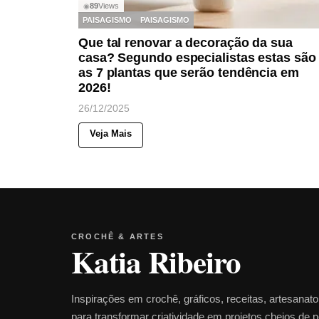
89
Views
◉
PAISAGISMO
PAISAGISMO
Que tal renovar a decoração da sua
casa? Segundo especialistas estas são
as 7 plantas que serão tendência em
2026!
26/12/2025
Veja Mais
CROCHÊ & ARTES
Katia Ribeiro
Inspirações em crochê, gráficos, receitas, artesanat
para transformar criatividade em projetos cheios de 