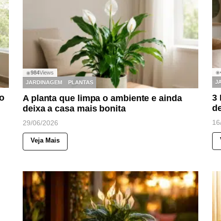
◉
984
Views
◉
J
JARDINAGEM
PLANTAS
o
3
A planta que limpa o ambiente e ainda
d
deixa a casa mais bonita
16
29/06/2026
Veja Mais