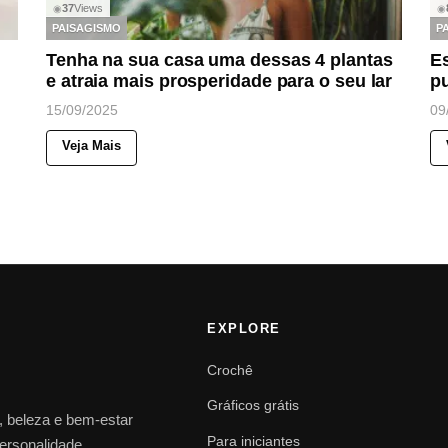
37
Views
◉
◉
PAISAGISMO
P
Tenha na sua casa uma dessas 4 plantas
Es
e atraia mais prosperidade para o seu lar
pu
15/09/2025
09
Veja Mais
EXPLORE
Crochê
Gráficos grátis
o, beleza e bem-estar
Para iniciantes
personalidade.