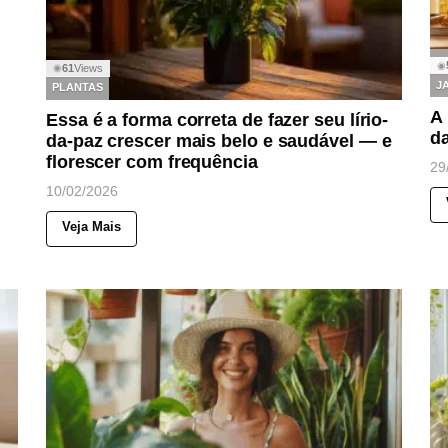
C
◉
61
Views
◉
J
PLANTAS
A 
Essa é a forma correta de fazer seu lírio-
da
da-paz crescer mais belo e saudável — e
florescer com frequência
29
10/02/2026
Veja Mais