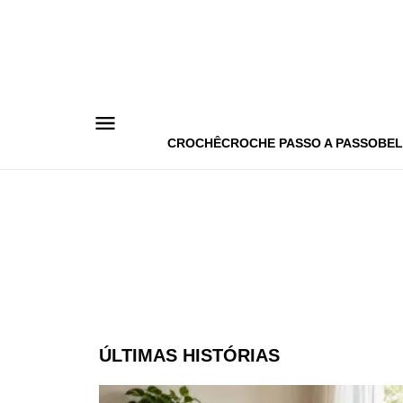
Pular
para
o
conteúdo
CROCHÊ
CROCHE PASSO A PASSO
BEL
ÚLTIMAS HISTÓRIAS