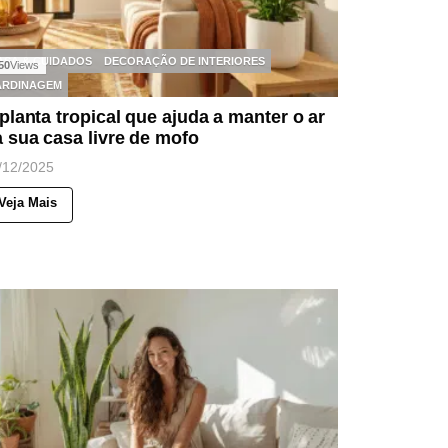
ASA & CUIDADOS
DECORAÇÃO DE INTERIORES
50
Views
ARDINAGEM
planta tropical que ajuda a manter o ar
 sua casa livre de mofo
/12/2025
Veja Mais