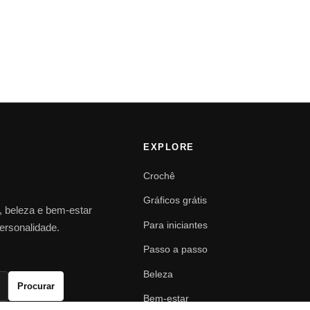
EXPLORE
Crochê
Gráficos grátis
o, beleza e bem-estar
Para iniciantes
personalidade.
Passo a passo
Beleza
Procurar
Bem-estar