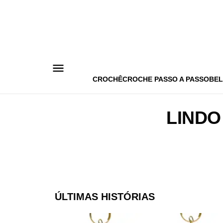
Pular
para
o
conteúdo
CROCHÊ
CROCHE PASSO A PASSO
BEL
LINDO
ÚLTIMAS HISTÓRIAS