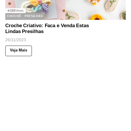
155
Views
◉
CROCHÊ
PRESILHAS
Croche Criativo: Faca e Venda Estas
Lindas Presilhas
26/11/2023
Veja Mais