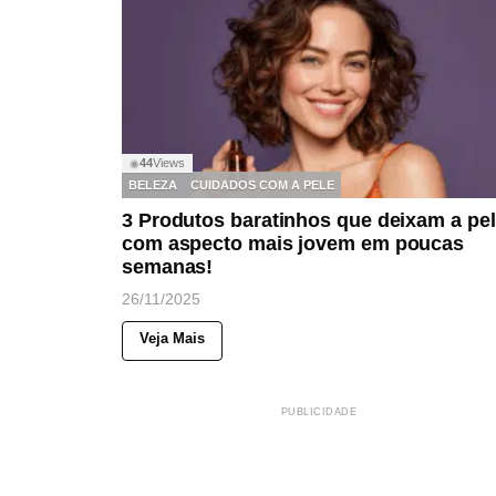
44
Views
◉
BELEZA
CUIDADOS COM A PELE
3 Produtos baratinhos que deixam a pe
com aspecto mais jovem em poucas
semanas!
26/11/2025
Veja Mais
PUBLICIDADE