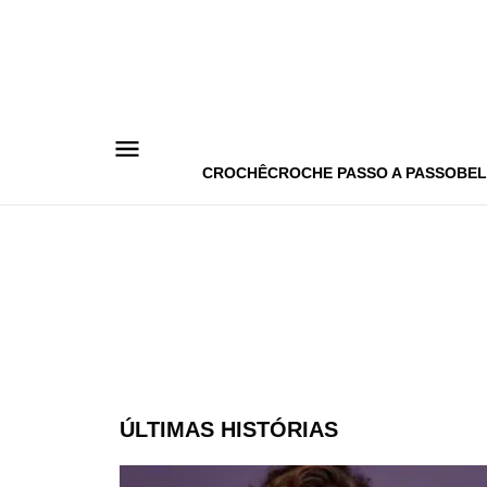
Pular
para
o
conteúdo
CROCHÊ
CROCHE PASSO A PASSO
BEL
ÚLTIMAS HISTÓRIAS