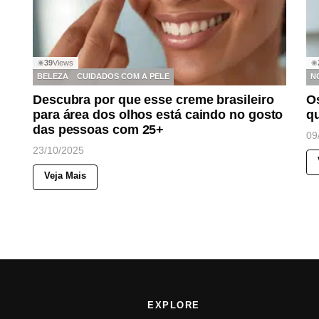
39
Views
◉
◉
BELEZA
CUIDADOS COM A PELE
N
Descubra por que esse creme brasileiro
Os
para área dos olhos está caindo no gosto
qu
das pessoas com 25+
09
23/10/2025
Veja Mais
EXPLORE