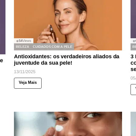
54
Views
◉
◉
BELEZA
CUIDADOS COM A PELE
B
Antioxidantes: os verdadeiros aliados da
3 
le
juventude da sua pele!
c
s
13/11/2025
05
Veja Mais