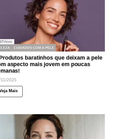
67
Views
ELEZA
CUIDADOS COM A PELE
Produtos baratinhos que deixam a pele
om aspecto mais jovem em poucas
emanas!
/11/2025
Veja Mais