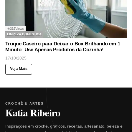
319
Views
◉
LIMPEZA DOMÉSTICA
Truque Caseiro para Deixar o Box Brilhando em 1
Minuto: Use Apenas Produtos da Cozinha!
17/10/2025
Veja Mais
CROCHÊ & ARTES
Katia Ribeiro
Inspirações em crochê, gráficos, receitas, artesanato, beleza e