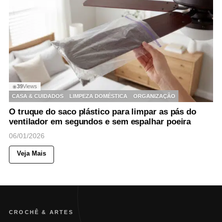
39
Views
◉
CASA & CUIDADOS
LIMPEZA DOMÉSTICA
ORGANIZAÇÃO
O truque do saco plástico para limpar as pás do
ventilador em segundos e sem espalhar poeira
06/01/2026
Veja Mais
CROCHÊ & ARTES