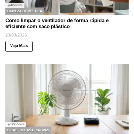
42
Views
◉
LIMPEZA DOMÉSTICA
Como limpar o ventilador de forma rápida e
eficiente com saco plástico
23/03/2026
Veja Mais
127
Views
◉
DICAS
DICAS CRIATIVAS