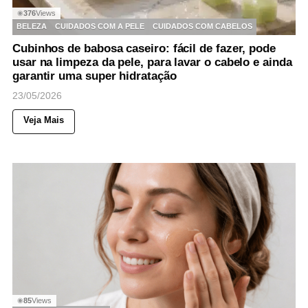
376
Views
◉
BELEZA
CUIDADOS COM A PELE
CUIDADOS COM CABELOS
Cubinhos de babosa caseiro: fácil de fazer, pode
usar na limpeza da pele, para lavar o cabelo e ainda
garantir uma super hidratação
23/05/2026
Veja Mais
85
Views
◉