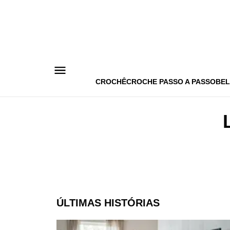
Pular
para
o
conteúdo
CROCHÊ
CROCHE PASSO A PASSO
BEL
ÚLTIMAS HISTÓRIAS