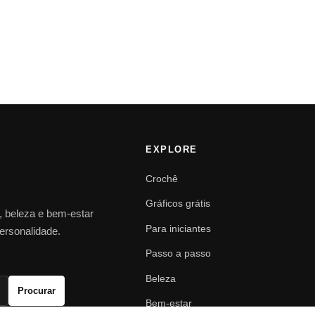
EXPLORE
Crochê
Gráficos grátis
o, beleza e bem-estar
Para iniciantes
personalidade.
Passo a passo
Beleza
Procurar
Bem-estar