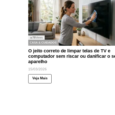
78
Views
◉
CASA & CUIDADOS
O jeito correto de limpar telas de TV e
computador sem riscar ou danificar o s
aparelho
15/03/2026
Veja Mais