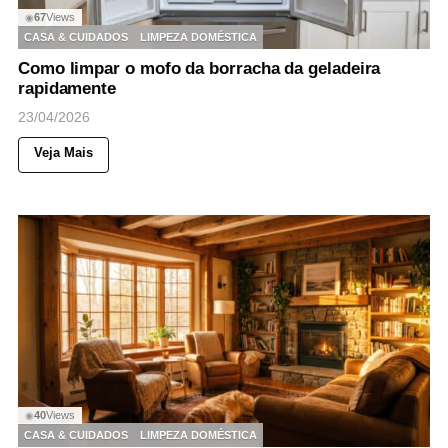
67
Views
◉
CASA & CUIDADOS
LIMPEZA DOMÉSTICA
Como limpar o mofo da borracha da geladeira
rapidamente
23/04/2026
Veja Mais
40
Views
◉
CASA & CUIDADOS
LIMPEZA DOMÉSTICA