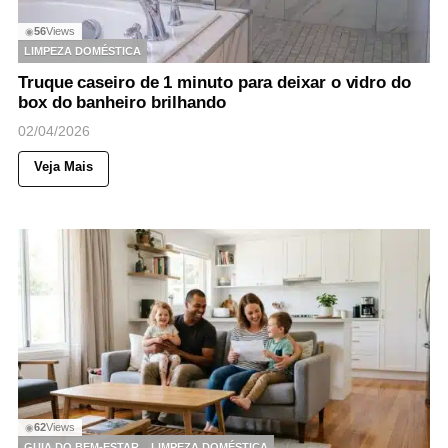
56
Views
◉
LIMPEZA DOMÉSTICA
Truque caseiro de 1 minuto para deixar o vidro do
box do banheiro brilhando
02/04/2026
Veja Mais
62
Views
◉
GUIA DO BEM-ESTAR
LIMPEZA DOMÉSTICA