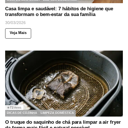
Casa limpa e saudável: 7 hábitos de higiene que
transformam o bem-estar da sua família
30/03/2026
Veja Mais
71
Views
◉
DICAS DE COZINHA
LIMPEZA DOMÉSTICA
O truque do saquinho de chá para limpar a air fryer
da forma mais fácil e natural possível