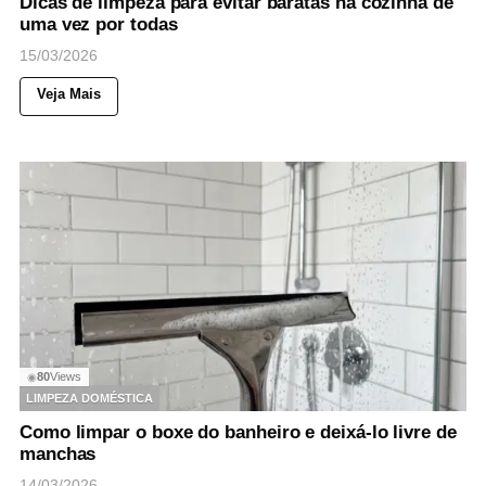
Dicas de limpeza para evitar baratas na cozinha de
uma vez por todas
15/03/2026
Veja Mais
80
Views
◉
LIMPEZA DOMÉSTICA
Como limpar o boxe do banheiro e deixá-lo livre de
manchas
14/03/2026