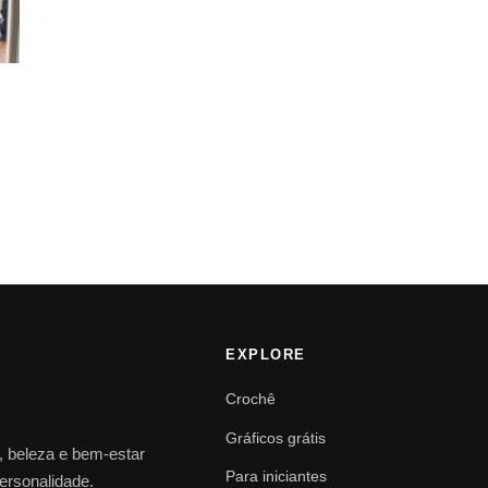
EXPLORE
Crochê
Gráficos grátis
o, beleza e bem-estar
Para iniciantes
personalidade.