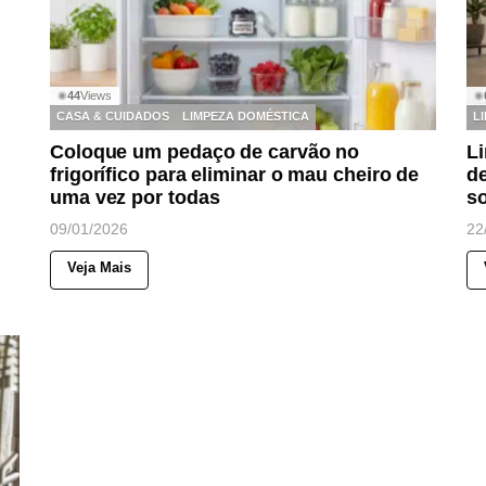
44
Views
◉
◉
CASA & CUIDADOS
LIMPEZA DOMÉSTICA
L
Coloque um pedaço de carvão no
Li
frigorífico para eliminar o mau cheiro de
d
uma vez por todas
so
09/01/2026
22
Veja Mais