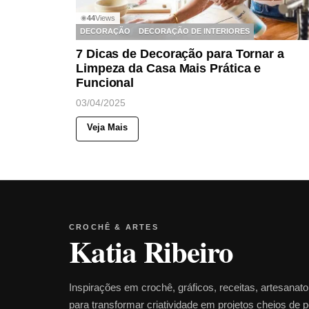
44
Views
◉
DECORAÇÃO
DECORAÇÃO DE INTERIORES
7 Dicas de Decoração para Tornar a
Limpeza da Casa Mais Prática e
Funcional
03/04/2025
Veja Mais
CROCHÊ & ARTES
Katia Ribeiro
Inspirações em crochê, gráficos, receitas, artesanat
para transformar criatividade em projetos cheios de 