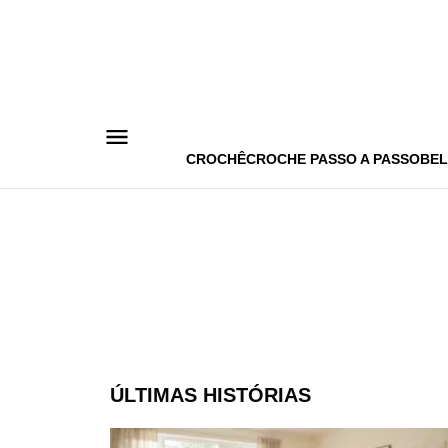
Pular
para
o
conteúdo
CROCHÊ
CROCHE PASSO A PASSO
BEL
ÚLTIMAS HISTÓRIAS