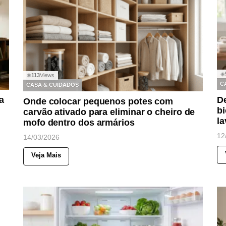
◉
113
Views
◉
C
CASA & CUIDADOS
a
D
Onde colocar pequenos potes com
b
carvão ativado para eliminar o cheiro de
la
mofo dentro dos armários
12
14/03/2026
Veja Mais