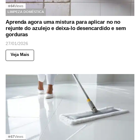
64
Views
◉
LIMPEZA DOMÉSTICA
Aprenda agora uma mistura para aplicar no no
rejunte do azulejo e deixa-lo desencardido e sem
gorduras
27/01/2026
Veja Mais
67
Views
◉