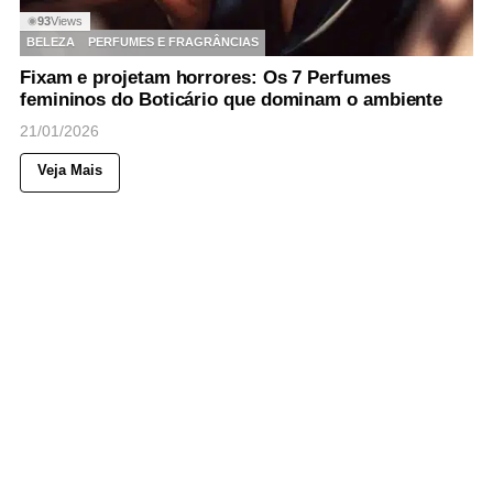
93
Views
◉
BELEZA
PERFUMES E FRAGRÂNCIAS
Fixam e projetam horrores: Os 7 Perfumes
femininos do Boticário que dominam o ambiente
21/01/2026
Veja Mais