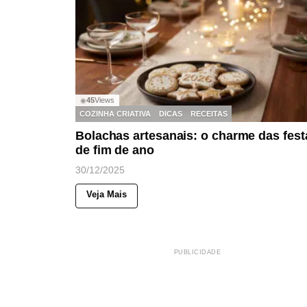
45
Views
◉
COZINHA CRIATIVA
DICAS
RECEITAS
Bolachas artesanais: o charme das fest
de fim de ano
30/12/2025
Veja Mais
PUBLICIDADE