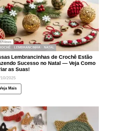
77
Views
ROCHÊ
LEMBRANCINHA
NATAL
ssas Lembrancinhas de Crochê Estão
azendo Sucesso no Natal — Veja Como
iar as Suas!
/10/2025
Veja Mais