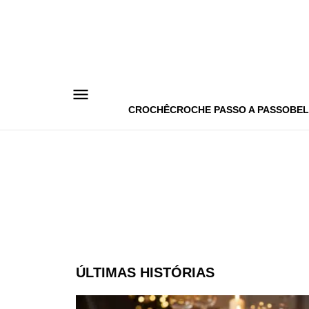
Pular
para
o
conteúdo
CROCHÊ
CROCHE PASSO A PASSO
BEL
ÚLTIMAS HISTÓRIAS