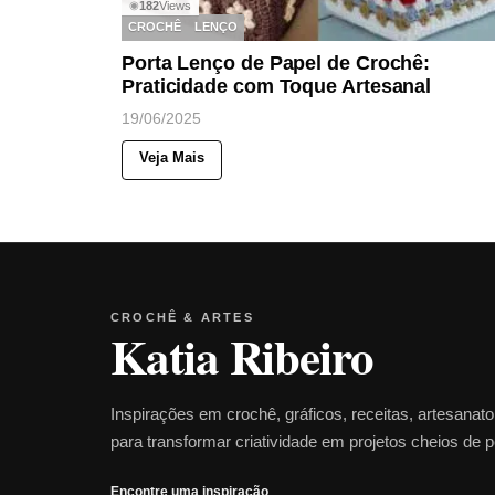
182
Views
◉
CROCHÊ
LENÇO
Porta Lenço de Papel de Crochê:
Praticidade com Toque Artesanal
19/06/2025
Veja Mais
CROCHÊ & ARTES
Katia Ribeiro
Inspirações em crochê, gráficos, receitas, artesanat
para transformar criatividade em projetos cheios de 
Encontre uma inspiração