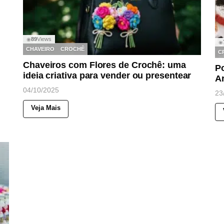
89
Views
◉
◉
CHAVEIRO
CROCHÊ
C
Chaveiros com Flores de Crochê: uma
P
ideia criativa para vender ou presentear
Ar
04/10/2025
23
Veja Mais