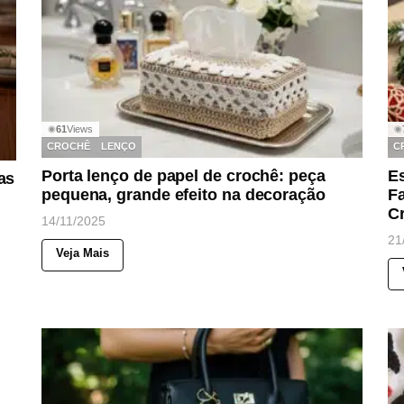
61
Views
◉
◉
CROCHÊ
LENÇO
C
Porta lenço de papel de crochê: peça
E
as
pequena, grande efeito na decoração
F
Cr
14/11/2025
21
Veja Mais