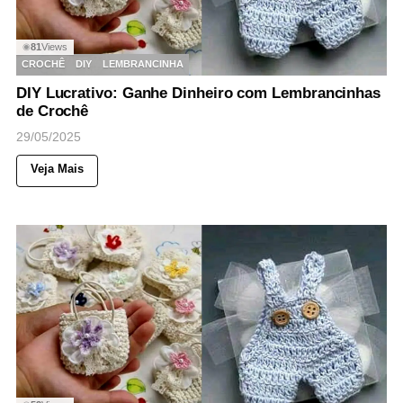
81
Views
◉
CROCHÊ
DIY
LEMBRANCINHA
DIY Lucrativo: Ganhe Dinheiro com Lembrancinhas
de Crochê
29/05/2025
Veja Mais