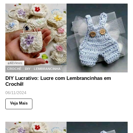
61
Views
◉
CROCHÊ
DIY
LEMBRANCINHA
DIY Lucrativo: Lucre com Lembrancinhas em
Crochê!
06/11/2024
Veja Mais