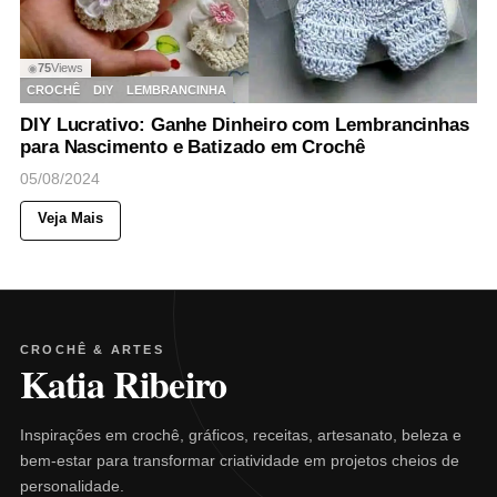
75
Views
◉
CROCHÊ
DIY
LEMBRANCINHA
DIY Lucrativo: Ganhe Dinheiro com Lembrancinhas
para Nascimento e Batizado em Crochê
05/08/2024
Veja Mais
CROCHÊ & ARTES
Katia Ribeiro
Inspirações em crochê, gráficos, receitas, artesanato, beleza e
bem-estar para transformar criatividade em projetos cheios de
personalidade.