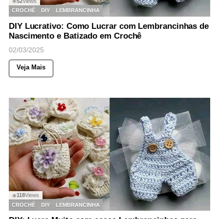
52
Views
◉
CROCHÊ
DIY
LEMBRANCINHA
DIY Lucrativo: Como Lucrar com Lembrancinhas de
Nascimento e Batizado em Crochê
02/03/2025
Veja Mais
118
Views
◉
CROCHÊ
DIY
LEMBRANCINHA