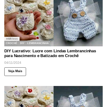
68
Views
◉
CROCHÊ
DIY
LEMBRANCINHA
DIY Lucrativo: Lucre com Lindas Lembrancinhas
para Nascimento e Batizado em Crochê
04/11/2024
Veja Mais