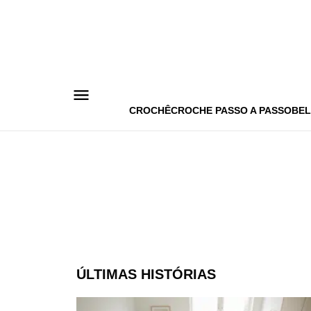
Pular
para
o
conteúdo
CROCHÊ
CROCHE PASSO A PASSO
BEL
ÚLTIMAS HISTÓRIAS