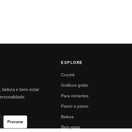
EXPLORE
Crochê
Gráficos grátis
o, beleza e bem-estar
Para iniciantes
personalidade.
Passo a passo
Beleza
Procurar
Bem-estar