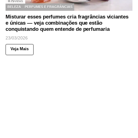
75
Views
◉
BELEZA
PERFUMES E FRAGRÂNCIAS
Misturar esses perfumes cria fragrâncias viciantes
e únicas — veja combinações que estão
conquistando quem entende de perfumaria
23/03/2026
Veja Mais