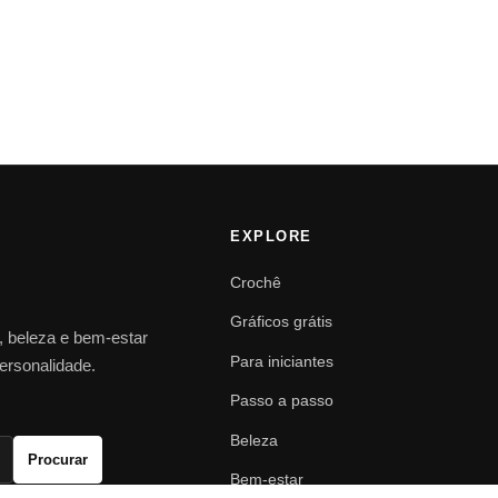
EXPLORE
Crochê
Gráficos grátis
o, beleza e bem-estar
Para iniciantes
personalidade.
Passo a passo
Beleza
Procurar
Bem-estar