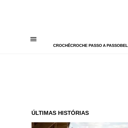
Pular
para
o
conteúdo
CROCHÊ
CROCHE PASSO A PASSO
BEL
ÚLTIMAS HISTÓRIAS