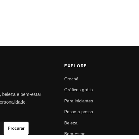
EXPLORE
Crochê
Gráficos grátis
o, beleza e bem-estar
Para iniciantes
personalidade.
Passo a passo
Beleza
Procurar
Bem-estar