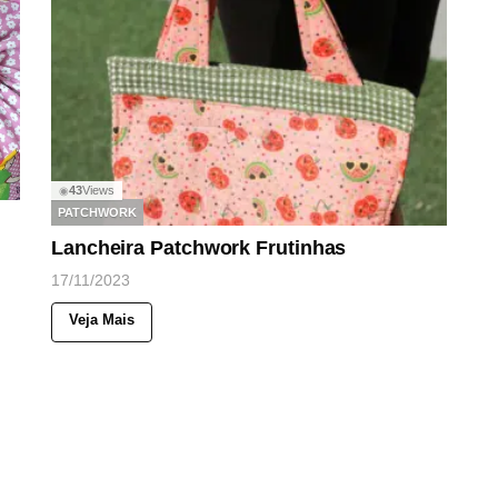
43
Views
◉
PATCHWORK
Lancheira Patchwork Frutinhas
17/11/2023
Veja Mais