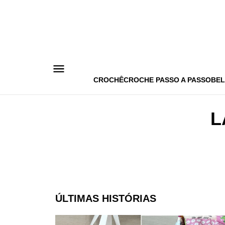
Pular
para
o
conteúdo
CROCHÊ
CROCHE PASSO A PASSO
BEL
L
ÚLTIMAS HISTÓRIAS