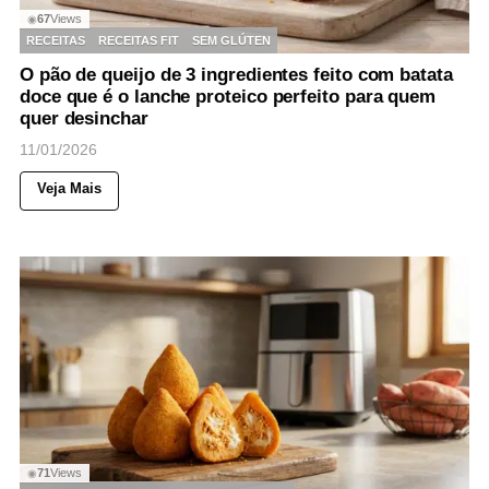
67
Views
◉
RECEITAS
RECEITAS FIT
SEM GLÚTEN
O pão de queijo de 3 ingredientes feito com batata
doce que é o lanche proteico perfeito para quem
quer desinchar
11/01/2026
Veja Mais
71
Views
◉