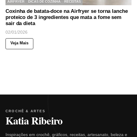
AIRFRYER
DICAS DE COZINHA
RECEITAS
Coxinha de batata-doce na Airfryer se torna lanche
proteico de 3 ingredientes que mata a fome sem
sair da dieta
02/01/2026
Veja Mais
CROCHÊ & ARTES
Katia Ribeiro
Inspirações em crochê, gráficos, receitas, artesanato, beleza e