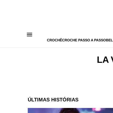
Pular
para
o
conteúdo
CROCHÊ
CROCHE PASSO A PASSO
BEL
LA 
ÚLTIMAS HISTÓRIAS