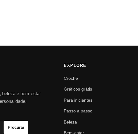
EXPLORE
Crochê
Gráficos grátis
o, beleza e bem-estar
Para iniciantes
personalidade.
Passo a passo
Beleza
Procurar
Bem-estar