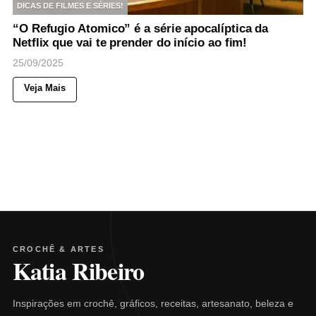
DICAS DE FILMES E SÉRIES!
“O Refugio Atomico” é a série apocalíptica da
Netflix que vai te prender do início ao fim!
25/09/2025
Veja Mais
CROCHÊ & ARTES
Katia Ribeiro
Inspirações em crochê, gráficos, receitas, artesanato, beleza e