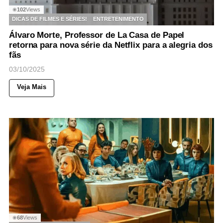
102
Views
◉
DICAS DE FILMES E SÉRIES!
ENTRETENIMENTO
Álvaro Morte, Professor de La Casa de Papel
retorna para nova série da Netflix para a alegria dos
fãs
03/10/2025
Veja Mais
68
Views
◉