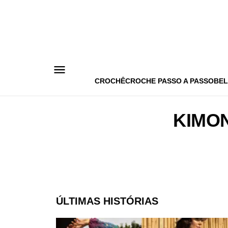
Pular
para
o
conteúdo
CROCHÊ
CROCHE PASSO A PASSO
BEL
KIMON
ÚLTIMAS HISTÓRIAS