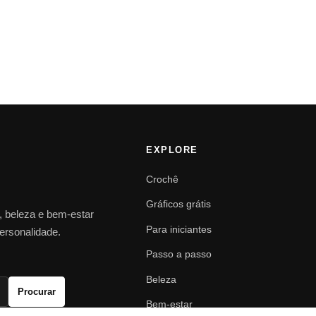
EXPLORE
Crochê
Gráficos grátis
o, beleza e bem-estar
Para iniciantes
personalidade.
Passo a passo
Beleza
Procurar
Bem-estar