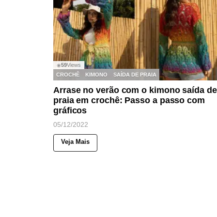
59
Views
◉
CROCHÊ
KIMONO
SAÍDA DE PRAIA
Arrase no verão com o kimono saída de
praia em crochê: Passo a passo com
gráficos
05/12/2022
Veja Mais