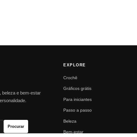
EXPLORE
Crochê
Gráficos grátis
o, beleza e bem-estar
Para iniciantes
personalidade.
Passo a passo
Beleza
Procurar
Bem-estar