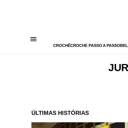
Pular
para
o
conteúdo
CROCHÊ
CROCHE PASSO A PASSO
BEL
JUR
ÚLTIMAS HISTÓRIAS