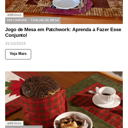
55
Views
◉
PATCHWORK
TOALHA DE MESA
Jogo de Mesa em Patchwork: Aprenda a Fazer Esse
Conjunto!
31/10/2024
Veja Mais
61
Views
◉