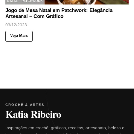
NATAL
PATCHWORK
Jogo de Mesa Natal em Patchwork: Elegância
Artesanal – Com Gráfico
03/12/2023
Veja Mais
CROCHÊ & ARTES
Katia Ribeiro
Inspirações em crochê, gráficos, receitas, artesanato, beleza e