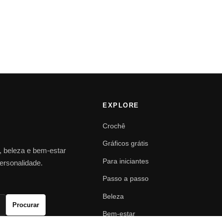
EXPLORE
Crochê
Gráficos grátis
o, beleza e bem-estar
Para iniciantes
personalidade.
Passo a passo
Beleza
Procurar
Bem-estar