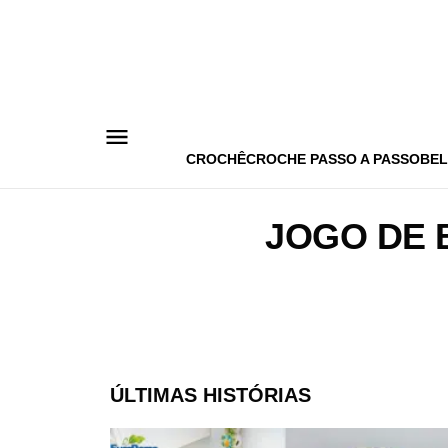
Pular
para
o
conteúdo
CROCHÊ
CROCHE PASSO A PASSO
BEL
JOGO DE 
ÚLTIMAS HISTÓRIAS