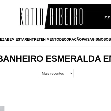
EZA
BEM ESTAR
ENTRETENIMENTO
DECORAÇÃO
PAISAGISMO
SOB
BANHEIRO ESMERALDA 