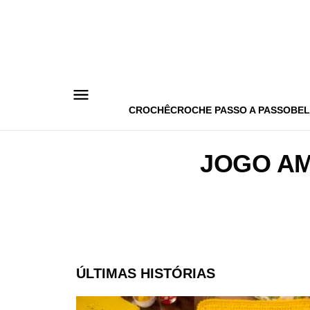
Pular
para
o
conteúdo
CROCHÊ
CROCHE PASSO A PASSO
BEL
JOGO A
ÚLTIMAS HISTÓRIAS