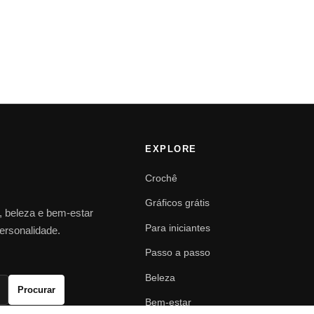
EXPLORE
Crochê
Gráficos grátis
o, beleza e bem-estar
Para iniciantes
personalidade.
Passo a passo
Beleza
Procurar
Bem-estar